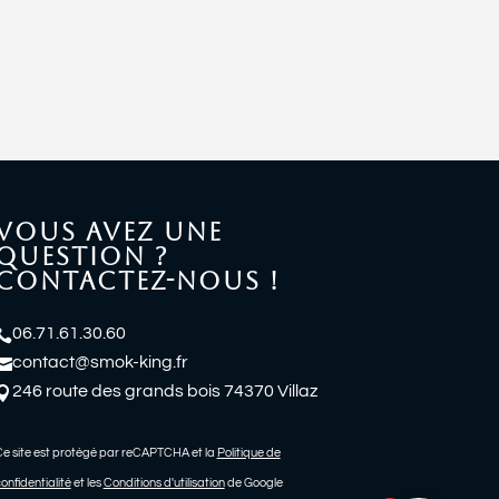
VOUS AVEZ UNE
QUESTION ?
CONTACTEZ-NOUS !
06.71.61.30.60

contact@smok-king.fr

246 route des grands bois 74370 Villaz

e site est protégé par reCAPTCHA et la
Politique de
onfidentialité
et les
Conditions d'utilisation
de Google